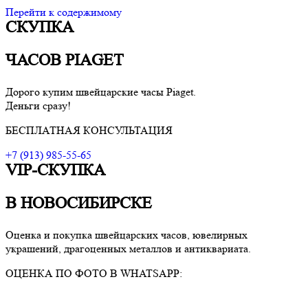
Перейти к содержимому
СКУПКА
VIP-скупка в Новосибирске
Скупка в Новосибирске, продать ювелирные украшения
Новосибирск, скупка швейцарских часов в Новосибирске
ЧАСОВ PIAGET
Дорого купим швейцарские часы
Piaget
.
Деньги сразу!
БЕСПЛАТНАЯ КОНСУЛЬТАЦИЯ
+7 (913) 985-55-65
VIP-СКУПКА
В НОВОСИБИРСКЕ
Оценка и покупка швейцарских часов, ювелирных
украшений, драгоценных металлов и антиквариата.
ОЦЕНКА ПО ФОТО В WHATSAPP: