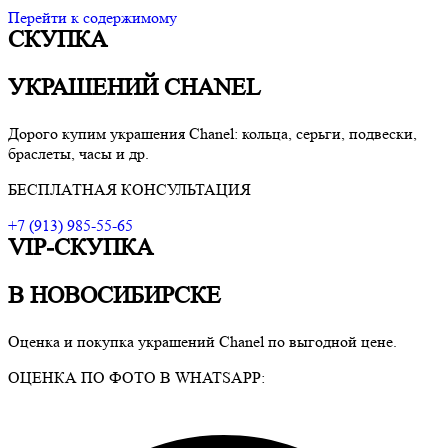
Перейти к содержимому
СКУПКА
VIP-скупка в Новосибирске
Скупка в Новосибирске, продать ювелирные украшения
Новосибирск, скупка швейцарских часов в Новосибирске
УКРАШЕНИЙ CHANEL
Дорого купим украшения Chanel: кольца, серьги, подвески,
браслеты, часы и др.
БЕСПЛАТНАЯ КОНСУЛЬТАЦИЯ
+7 (913) 985-55-65
VIP-СКУПКА
В НОВОСИБИРСКЕ
Оценка и покупка украшений
Chanel
по выгодной цене.
ОЦЕНКА ПО ФОТО В WHATSAPP: