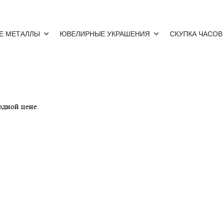
бирск, скупка швейцарских часов в Новосибирске
Е МЕТАЛЛЫ
ЮВЕЛИРНЫЕ УКРАШЕНИЯ
СКУПКА ЧАСОВ
одной цене.