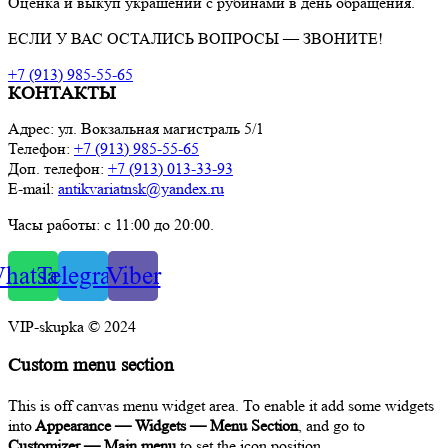
Оценка и выкуп украшений с рубинами в день обращения.
ЕСЛИ У ВАС ОСТАЛИСЬ ВОПРОСЫ — ЗВОНИТЕ!
+7 (913) 985-55-65
КОНТАКТЫ
Адрес: ул. Вокзальная магистраль 5/1
Телефон:
+7 (913) 985-55-65
Доп. телефон:
+7 (913) 013-33-93
E-mail:
antikvariatnsk@yandex.ru
Часы работы: с 11:00 до 20:00.
hatsapp
Telegram
Viber
VIP-skupka © 2024
Custom menu section
This is off canvas menu widget area. To enable it add some widgets
into
Appearance — Widgets — Menu Section
, and go to
Customizer — Main menu
to set the icon position.