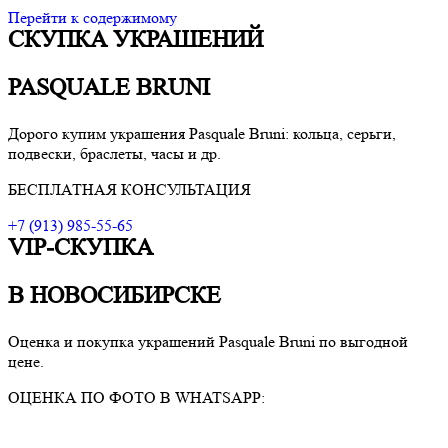
Перейти к содержимому
СКУПКА УКРАШЕНИЙ
VIP-скупка в Новосибирске
Скупка в Новосибирске, продать ювелирные украшения
Новосибирск, скупка швейцарских часов в Новосибирске
PASQUALE BRUNI
Дорого купим украшения
Pasquale Bruni
: кольца, серьги,
подвески, браслеты, часы и др.
БЕСПЛАТНАЯ КОНСУЛЬТАЦИЯ
+7 (913) 985-55-65
VIP-СКУПКА
В НОВОСИБИРСКЕ
Оценка и покупка украшений
Pasquale Bruni
по выгодной
цене.
ОЦЕНКА ПО ФОТО В WHATSAPP: